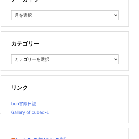
ア
ー
カ
イ
ブ
カテゴリー
カ
テ
ゴ
リ
ー
リンク
boh冒険日誌
Gallery of cubed-L