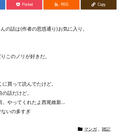

Pocket
RSS
Copy
了。西沢さんの話は(作者の思惑通り)お気に入り。
了。やっぱりこのノリが好きだ。
れはとっくに買って読んでたけど。
も少し前の話だけど。
れも少し前。やってくれたよ西尾維新…
でないの多すぎ

マンガ
,
雑記