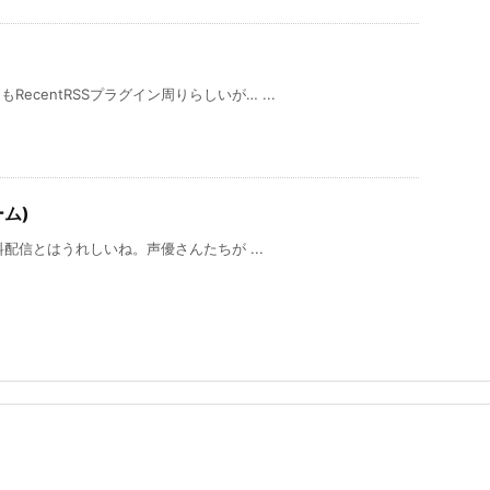
centRSSプラグイン周りらしいが… ...
ーム)
無料配信とはうれしいね。声優さんたちが ...