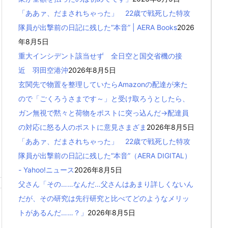
「ああァ、だまされちゃった」 22歳で戦死した特攻
隊員が出撃前の日記に残した“本音” | AERA Books
2026
年8月5日
重大インシデント該当せず 全日空と国交省機の接
近 羽田空港沖
2026年8月5日
玄関先で物置を整理していたらAmazonの配達が来た
ので「ごくろうさまです～」と受け取ろうとしたら、
ガン無視で黙々と荷物をポストに突っ込んだ→配達員
の対応に怒る人のポストに意見さまざま
2026年8月5日
「ああァ、だまされちゃった」 22歳で戦死した特攻
隊員が出撃前の日記に残した“本音”（AERA DIGITAL）
- Yahoo!ニュース
2026年8月5日
父さん「その……なんだ…父さんはあまり詳しくないん
だが、その研究は先行研究と比べてどのようなメリッ
トがあるんだ……？」
2026年8月5日