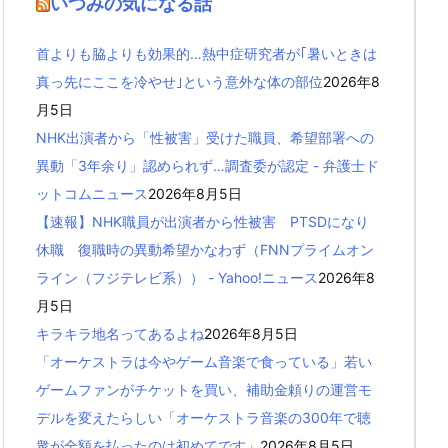
いつみの気になる話
首よりも脇よりも効果的…熱中症研究者が｢暑いときは
真っ先にここを冷やせ｣という意外な体の部位
2026年8
月5日
NHK出演者から「性被害」受けた職員、希望部署への
異動「3年余り」認められず…調査委が認定 - 弁護士ド
ットコムニュース
2026年8月5日
【速報】NHK職員が出演者から性被害 PTSDになり
休職 復職時の異動希望かなわず（FNNプライムオン
ライン（フジテレビ系）） - Yahoo!ニュース
2026年8
月5日
キラキラ地名ってあるよね
2026年8月5日
「オーケストラは今やゲーム音楽で食っている」若い
ゲームファンがチケットを買い、補助金頼りの運営モ
デルを変えたらしい「オーケストラ音楽の300年で聴
衆が全額を払ったのは初めてです」
2026年8月5日