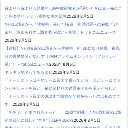
首よりも脇よりも効果的…熱中症研究者が｢暑いときは真っ先にこ
こを冷やせ｣という意外な体の部位
2026年8月5日
NHK出演者から「性被害」受けた職員、希望部署への異動「3年
余り」認められず…調査委が認定 - 弁護士ドットコムニュース
2026年8月5日
【速報】NHK職員が出演者から性被害 PTSDになり休職 復職
時の異動希望かなわず（FNNプライムオンライン（フジテレビ
系）） - Yahoo!ニュース
2026年8月5日
キラキラ地名ってあるよね
2026年8月5日
「オーケストラは今やゲーム音楽で食っている」若いゲームファ
ンがチケットを買い、補助金頼りの運営モデルを変えたらしい
「オーケストラ音楽の300年で聴衆が全額を払ったのは初めてで
す」
2026年8月5日
「ああァ、だまされちゃった」 22歳で戦死した特攻隊員が出撃
前の日記に残した“本音” | AERA Books
2026年8月5日