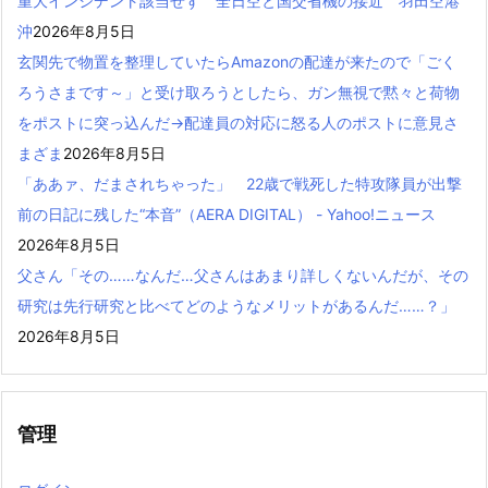
重大インシデント該当せず 全日空と国交省機の接近 羽田空港
沖
2026年8月5日
玄関先で物置を整理していたらAmazonの配達が来たので「ごく
ろうさまです～」と受け取ろうとしたら、ガン無視で黙々と荷物
をポストに突っ込んだ→配達員の対応に怒る人のポストに意見さ
まざま
2026年8月5日
「ああァ、だまされちゃった」 22歳で戦死した特攻隊員が出撃
前の日記に残した“本音”（AERA DIGITAL） - Yahoo!ニュース
2026年8月5日
父さん「その……なんだ…父さんはあまり詳しくないんだが、その
研究は先行研究と比べてどのようなメリットがあるんだ……？」
2026年8月5日
管理