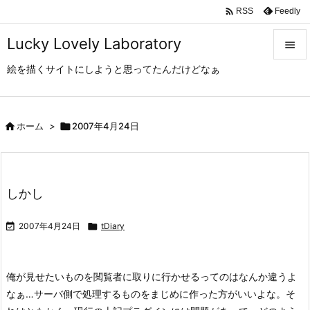

Feedly
RSS
Lucky Lovely Laboratory

絵を描くサイトにしようと思ってたんだけどなぁ

メニュ

サイド

ホーム
>

2007年4月24日

前へ

しかし
次へ


2007年4月24日

tDiary
検索
俺が見せたいものを閲覧者に取りに行かせるってのはなんか違うよ
なぁ…サーバ側で処理するものをまじめに作った方がいいよな。
そ