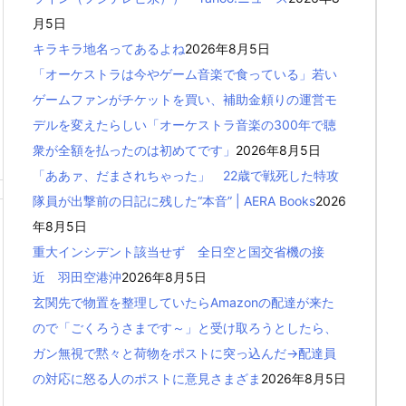
月5日
キラキラ地名ってあるよね
2026年8月5日
「オーケストラは今やゲーム音楽で食っている」若い
ゲームファンがチケットを買い、補助金頼りの運営モ
デルを変えたらしい「オーケストラ音楽の300年で聴
衆が全額を払ったのは初めてです」
2026年8月5日
「ああァ、だまされちゃった」 22歳で戦死した特攻
隊員が出撃前の日記に残した“本音” | AERA Books
2026
年8月5日
重大インシデント該当せず 全日空と国交省機の接
近 羽田空港沖
2026年8月5日
玄関先で物置を整理していたらAmazonの配達が来た
ので「ごくろうさまです～」と受け取ろうとしたら、
ガン無視で黙々と荷物をポストに突っ込んだ→配達員
の対応に怒る人のポストに意見さまざま
2026年8月5日