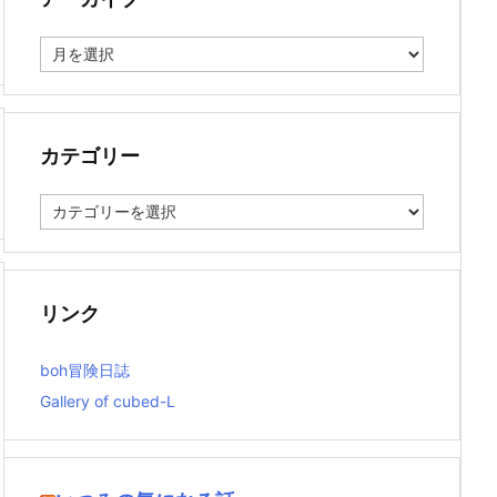
ア
ー
カ
イ
ブ
カテゴリー
カ
テ
ゴ
リ
ー
リンク
boh冒険日誌
Gallery of cubed-L