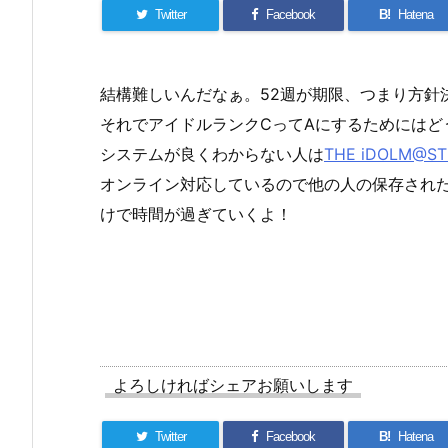
Twitter
Facebook
B!
Hatena
結構難しいんだなぁ。52週が期限、つまり方針
それでアイドルランクCってAにするためにはど
システムが良くわからない人は
THE iDOLM@STE
オンライン対応しているので他の人の保存され
けで時間が過ぎていくよ！
よろしければシェアお願いします
Twitter
Facebook
B!
Hatena