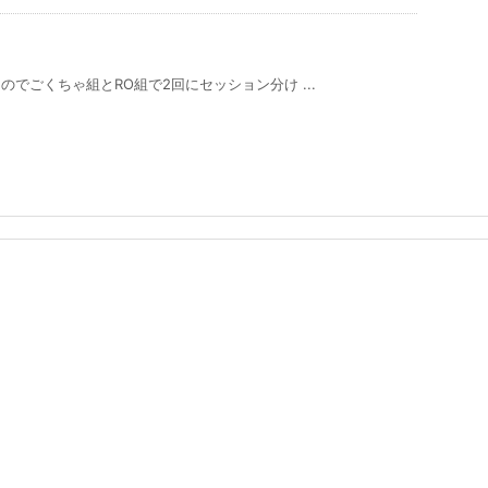
でごくちゃ組とRO組で2回にセッション分け ...