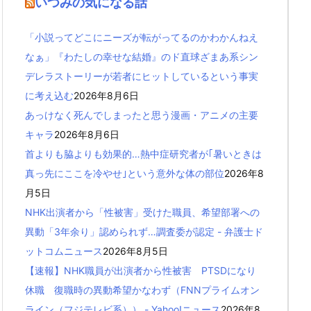
いつみの気になる話
「小説ってどこにニーズが転がってるのかわかんねえ
なぁ」『わたしの幸せな結婚』のド直球ざまあ系シン
デレラストーリーが若者にヒットしているという事実
に考え込む
2026年8月6日
あっけなく死んでしまったと思う漫画・アニメの主要
キャラ
2026年8月6日
首よりも脇よりも効果的…熱中症研究者が｢暑いときは
真っ先にここを冷やせ｣という意外な体の部位
2026年8
月5日
NHK出演者から「性被害」受けた職員、希望部署への
異動「3年余り」認められず…調査委が認定 - 弁護士ド
ットコムニュース
2026年8月5日
【速報】NHK職員が出演者から性被害 PTSDになり
休職 復職時の異動希望かなわず（FNNプライムオン
ライン（フジテレビ系）） - Yahoo!ニュース
2026年8