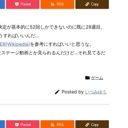

Pocket
RSS
Copy
決定が基本的に52回しかできないのに既に28週目。
うすればいいんだ…
R(Wikipedia)
を参考にすればいいと思うな。
たステージ動画とか見られるんだけど…それ見てるだ

ゲーム

Posted by
いつみゆう

Pocket
RSS
Copy