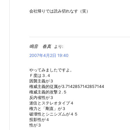
会社帰りでは読み切れなす（笑）
鳴音 春真
より:
2007年4月2日 19:40
やってみましたですよ。
Ｆ度は３.４
因襲主義が３
権威主義的従属が3.7142857142857144
権威主義的攻撃２.５
反内省性が３
迷信とステレオタイプ４
権力と「剛直」が３
破壊性とシニシズムが４５
投影性が４
性が３