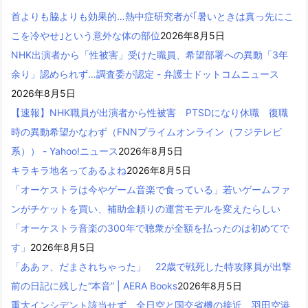
首よりも脇よりも効果的…熱中症研究者が｢暑いときは真っ先にこ
こを冷やせ｣という意外な体の部位
2026年8月5日
NHK出演者から「性被害」受けた職員、希望部署への異動「3年
余り」認められず…調査委が認定 - 弁護士ドットコムニュース
2026年8月5日
【速報】NHK職員が出演者から性被害 PTSDになり休職 復職
時の異動希望かなわず（FNNプライムオンライン（フジテレビ
系）） - Yahoo!ニュース
2026年8月5日
キラキラ地名ってあるよね
2026年8月5日
「オーケストラは今やゲーム音楽で食っている」若いゲームファ
ンがチケットを買い、補助金頼りの運営モデルを変えたらしい
「オーケストラ音楽の300年で聴衆が全額を払ったのは初めてで
す」
2026年8月5日
「ああァ、だまされちゃった」 22歳で戦死した特攻隊員が出撃
前の日記に残した“本音” | AERA Books
2026年8月5日
重大インシデント該当せず 全日空と国交省機の接近 羽田空港