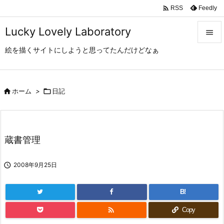

Feedly
RSS
Lucky Lovely Laboratory

絵を描くサイトにしようと思ってたんだけどなぁ

メニュ

サイド

ホーム
>

日記

前へ

蔵書管理
次へ


2008年9月25日
検索
B!

Copy