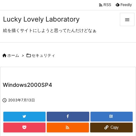

Feedly
RSS
Lucky Lovely Laboratory

絵を描くサイトにしようと思ってたんだけどなぁ

メニュ

サイド

ホーム
>

セキュリティ

前へ

Windows2000SP4
次へ


2003年7月13日
検索
B!

Copy