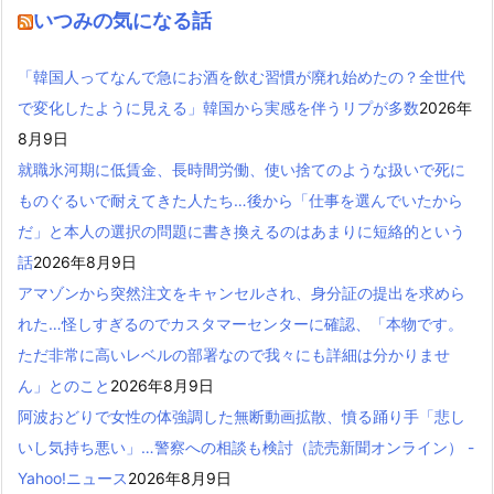
いつみの気になる話
「韓国人ってなんで急にお酒を飲む習慣が廃れ始めたの？全世代
で変化したように見える」韓国から実感を伴うリプが多数
2026年
8月9日
就職氷河期に低賃金、長時間労働、使い捨てのような扱いで死に
ものぐるいで耐えてきた人たち…後から「仕事を選んでいたから
だ」と本人の選択の問題に書き換えるのはあまりに短絡的という
話
2026年8月9日
アマゾンから突然注文をキャンセルされ、身分証の提出を求めら
れた…怪しすぎるのでカスタマーセンターに確認、「本物です。
ただ非常に高いレベルの部署なので我々にも詳細は分かりませ
ん」とのこと
2026年8月9日
阿波おどりで女性の体強調した無断動画拡散、憤る踊り手「悲し
いし気持ち悪い」…警察への相談も検討（読売新聞オンライン） -
Yahoo!ニュース
2026年8月9日