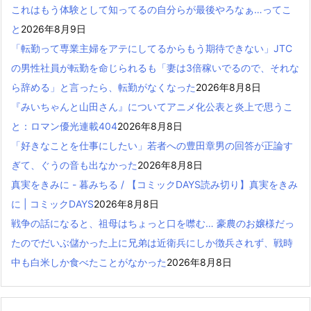
これはもう体験として知ってるの自分らが最後やろなぁ…ってこ
と
2026年8月9日
「転勤って専業主婦をアテにしてるからもう期待できない」JTC
の男性社員が転勤を命じられるも「妻は3倍稼いでるので、それな
ら辞める」と言ったら、転勤がなくなった
2026年8月8日
『みいちゃんと山田さん』についてアニメ化公表と炎上で思うこ
と：ロマン優光連載404
2026年8月8日
「好きなことを仕事にしたい」若者への豊田章男の回答が正論す
ぎて、ぐうの音も出なかった
2026年8月8日
真実をきみに - 暮みちる / 【コミックDAYS読み切り】真実をきみ
に | コミックDAYS
2026年8月8日
戦争の話になると、祖母はちょっと口を噤む… 豪農のお嬢様だっ
たのでだいぶ儲かった上に兄弟は近衛兵にしか徴兵されず、戦時
中も白米しか食べたことがなかった
2026年8月8日