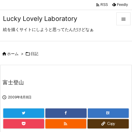

Feedly
RSS
Lucky Lovely Laboratory

絵を描くサイトにしようと思ってたんだけどなぁ

メニュ

サイド

ホーム
>

日記

前へ

富士登山
次へ


2009年8月8日
検索
B!

Copy