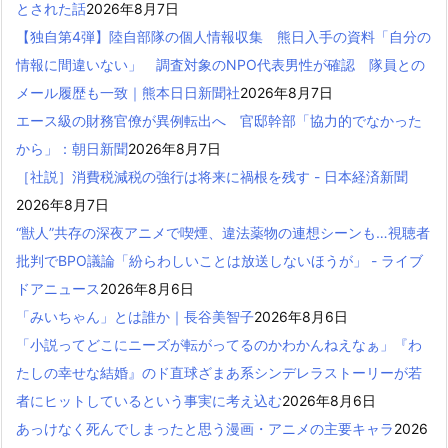
とされた話
2026年8月7日
【独自第4弾】陸自部隊の個人情報収集 熊日入手の資料「自分の
情報に間違いない」 調査対象のNPO代表男性が確認 隊員との
メール履歴も一致｜熊本日日新聞社
2026年8月7日
エース級の財務官僚が異例転出へ 官邸幹部「協力的でなかった
から」：朝日新聞
2026年8月7日
［社説］消費税減税の強行は将来に禍根を残す - 日本経済新聞
2026年8月7日
“獣人”共存の深夜アニメで喫煙、違法薬物の連想シーンも…視聴者
批判でBPO議論「紛らわしいことは放送しないほうが」 - ライブ
ドアニュース
2026年8月6日
「みいちゃん」とは誰か｜長谷美智子
2026年8月6日
「小説ってどこにニーズが転がってるのかわかんねえなぁ」『わ
たしの幸せな結婚』のド直球ざまあ系シンデレラストーリーが若
者にヒットしているという事実に考え込む
2026年8月6日
あっけなく死んでしまったと思う漫画・アニメの主要キャラ
2026