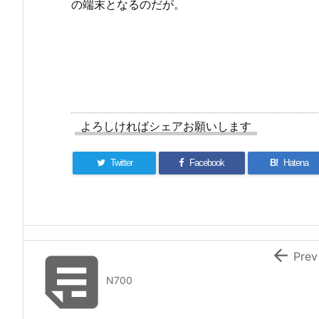
の端末となるのだが。
よろしければシェアお願いします
Twitter
Facebook
B!
Hatena


Prev
N700