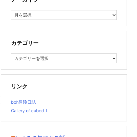
ア
ー
カ
イ
ブ
カテゴリー
カ
テ
ゴ
リ
ー
リンク
boh冒険日誌
Gallery of cubed-L