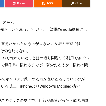

Pocket
RSS
Copy
 T-01Aへ。
が実に俺らしいと思う。とはいえ、普通のimode機種にし
切り替えたからという面が大きい。女房の実家では
ならその心配はない。
desで出来ていたことは一通り問題なく利用できてい
とで操作系に慣れるまでが一苦労だろうが、慣れの問
家族でキャリアは統一する方が良いだろうというのが一
、iPhoneよりWindows Mobileの方が
動作がこのクラスの早さで、回戦が高速だったら俺の理想