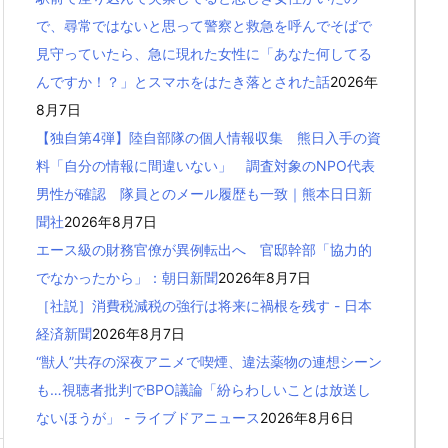
で、尋常ではないと思って警察と救急を呼んでそばで
見守っていたら、急に現れた女性に「あなた何してる
んですか！？」とスマホをはたき落とされた話
2026年
8月7日
【独自第4弾】陸自部隊の個人情報収集 熊日入手の資
料「自分の情報に間違いない」 調査対象のNPO代表
男性が確認 隊員とのメール履歴も一致｜熊本日日新
聞社
2026年8月7日
エース級の財務官僚が異例転出へ 官邸幹部「協力的
でなかったから」：朝日新聞
2026年8月7日
［社説］消費税減税の強行は将来に禍根を残す - 日本
経済新聞
2026年8月7日
“獣人”共存の深夜アニメで喫煙、違法薬物の連想シーン
も…視聴者批判でBPO議論「紛らわしいことは放送し
ないほうが」 - ライブドアニュース
2026年8月6日