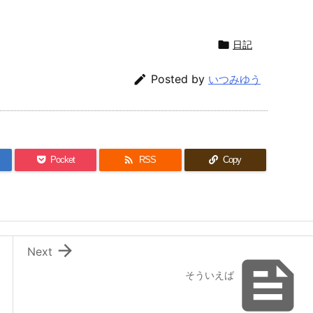

日記

Posted by
いつみゆう

Pocket
RSS
Copy

Next

そういえば