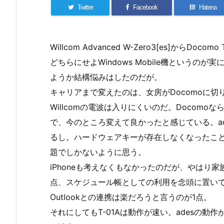
Twitter
Facebook
B!
Hatena
Willcom Advanced W-Zero3[es]からDocomo
どちらにせよWindows Mobile機というの
ようか結構悩みはしたのだが。
キャリアまで変えたのは、女房がDocomoに
Willcomの電波は入りにくいのだ。Docomo
で、今のところ変えて良かったと感じている。a
るし。ハードウェアキーが存在しなくなったこ
題でしかないように思う。
iPhoneも考えなくもなかったのだが、やはり
点、スケジュール帳としての利用を念頭に置いている以上
Outlookとの連携は楽だろうと言うのが1点。
それにしてもT-01Aは動作が速い。adesの