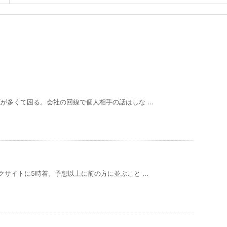
多くて困る。会社の回線で個人相手の話はしな ...
サイトに5時着。予想以上に前の方に並ぶこと ...