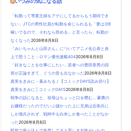
いつみの気になる話
「転勤って専業主婦をアテにしてるからもう期待でき
ない」JTCの男性社員が転勤を命じられるも「妻は3倍
稼いでるので、それなら辞める」と言ったら、転勤が
なくなった
2026年8月8日
『みいちゃんと山田さん』についてアニメ化公表と炎
上で思うこと：ロマン優光連載404
2026年8月8日
「好きなことを仕事にしたい」若者への豊田章男の回
答が正論すぎて、ぐうの音も出なかった
2026年8月8日
真実をきみに - 暮みちる / 【コミックDAYS読み切り】
真実をきみに | コミックDAYS
2026年8月8日
戦争の話になると、祖母はちょっと口を噤む… 豪農の
お嬢様だったのでだいぶ儲かった上に兄弟は近衛兵に
しか徴兵されず、戦時中も白米しか食べたことがなか
った
2026年8月8日
駅前で座り込んで失禁してると思しき女性がいたの