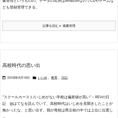
書管理というものの、データの出所はAmazonなのでCDやゲームな
ども登録管理できる。
記事を読む
蔵書管理
高校時代の思い出

2008年9月19日

いじめ
,
教育
,
日記
“スクールカースト/いじめがない学校は偏差値が高い” – REVの日
記 @はてなを読んでいて、高校時代はいじめを見聞きしたことが
無かったな、と思い出す。
我が母校は県立校の中では上位に位置し
...