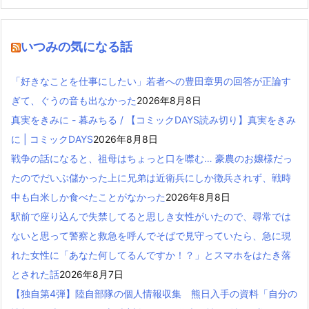
いつみの気になる話
「好きなことを仕事にしたい」若者への豊田章男の回答が正論す
ぎて、ぐうの音も出なかった
2026年8月8日
真実をきみに - 暮みちる / 【コミックDAYS読み切り】真実をきみ
に | コミックDAYS
2026年8月8日
戦争の話になると、祖母はちょっと口を噤む… 豪農のお嬢様だっ
たのでだいぶ儲かった上に兄弟は近衛兵にしか徴兵されず、戦時
中も白米しか食べたことがなかった
2026年8月8日
駅前で座り込んで失禁してると思しき女性がいたので、尋常では
ないと思って警察と救急を呼んでそばで見守っていたら、急に現
れた女性に「あなた何してるんですか！？」とスマホをはたき落
とされた話
2026年8月7日
【独自第4弾】陸自部隊の個人情報収集 熊日入手の資料「自分の