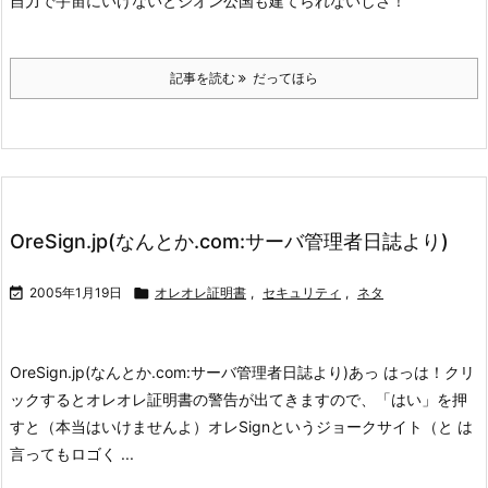
自力で宇宙にいけないとジオン公国も建てられないしさ！
記事を読む
だってほら
OreSign.jp(なんとか.com:サーバ管理者日誌より)

2005年1月19日

オレオレ証明書
,
セキュリティ
,
ネタ
OreSign.jp(なんとか.com:サーバ管理者日誌より)
あっ はっは！クリ
ックするとオレオレ証明書の警告が出てきますので、「はい」を押
すと（本当はいけませんよ）オレSignというジョークサイト（と は
言ってもロゴく ...