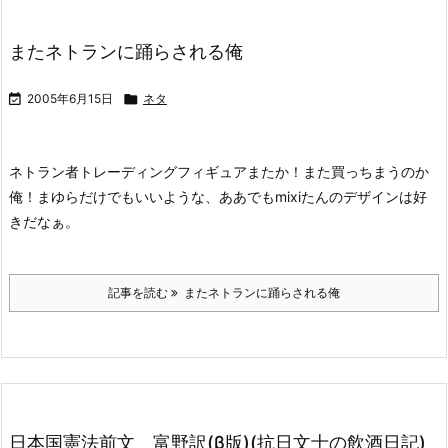
またネトランに踊らされる俺

2005年6月15日

ネタ
ネトラン者トレーディングフィギュア
またか！また買っちまうのか
俺！
まゆらだけでもいいような、ああでもmixiたんのデザインは好
きだなぁ。
記事を読む
またネトランに踊らされる俺
日本国憲法前文 富野訳(β版)(抗日文士の飲酒日記)