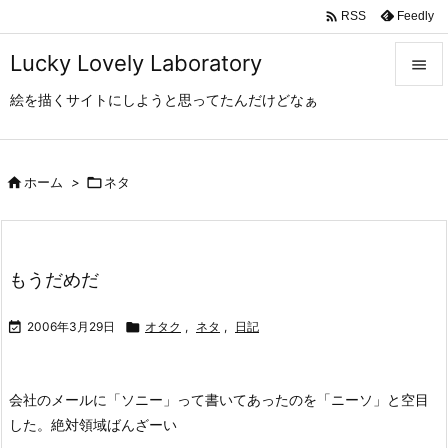

Feedly
RSS
Lucky Lovely Laboratory

絵を描くサイトにしようと思ってたんだけどなぁ

メニュ

サイド

ホーム
>

ネタ

前へ

もうだめだ
次へ


2006年3月29日

オタク
,
ネタ
,
日記
検索
会社のメールに「ソニー」って書いてあったのを「ニーソ」と空目
した。
絶対領域ばんざーい