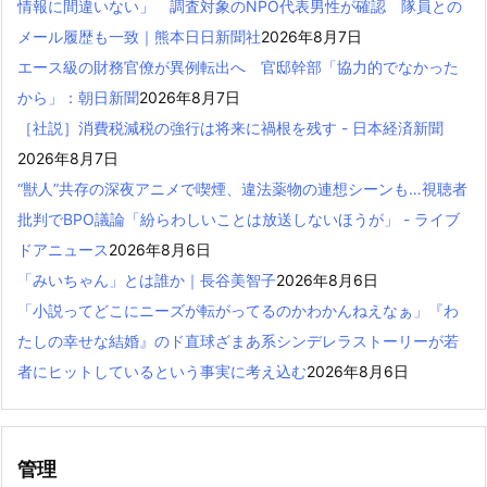
情報に間違いない」 調査対象のNPO代表男性が確認 隊員との
メール履歴も一致｜熊本日日新聞社
2026年8月7日
エース級の財務官僚が異例転出へ 官邸幹部「協力的でなかった
から」：朝日新聞
2026年8月7日
［社説］消費税減税の強行は将来に禍根を残す - 日本経済新聞
2026年8月7日
“獣人”共存の深夜アニメで喫煙、違法薬物の連想シーンも…視聴者
批判でBPO議論「紛らわしいことは放送しないほうが」 - ライブ
ドアニュース
2026年8月6日
「みいちゃん」とは誰か｜長谷美智子
2026年8月6日
「小説ってどこにニーズが転がってるのかわかんねえなぁ」『わ
たしの幸せな結婚』のド直球ざまあ系シンデレラストーリーが若
者にヒットしているという事実に考え込む
2026年8月6日
管理