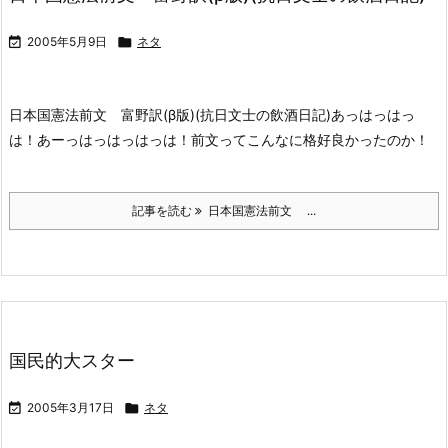

2005年5月9日

ネタ
日本国憲法前文 富野訳(β版)(抗日文士の飲酒日記)
あっはっはっ
は！あーっはっはっはっは！
前文ってこんなに格好良かったのか！
記事を読む
日本国憲法前文 ...
国民的大スター

2005年3月17日

ネタ