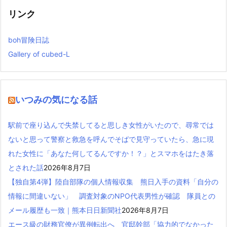
ー
リンク
boh冒険日誌
Gallery of cubed-L
いつみの気になる話
駅前で座り込んで失禁してると思しき女性がいたので、尋常では
ないと思って警察と救急を呼んでそばで見守っていたら、急に現
れた女性に「あなた何してるんですか！？」とスマホをはたき落
とされた話
2026年8月7日
【独自第4弾】陸自部隊の個人情報収集 熊日入手の資料「自分の
情報に間違いない」 調査対象のNPO代表男性が確認 隊員との
メール履歴も一致｜熊本日日新聞社
2026年8月7日
エース級の財務官僚が異例転出へ 官邸幹部「協力的でなかった