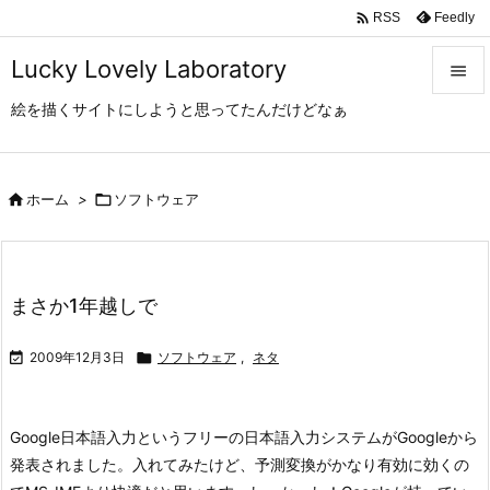

Feedly
RSS
Lucky Lovely Laboratory

絵を描くサイトにしようと思ってたんだけどなぁ

メニュ

サイド

ホーム
>

ソフトウェア

前へ

まさか1年越しで
次へ


2009年12月3日

ソフトウェア
,
ネタ
検索
Google日本語入力というフリーの日本語入力システムがGoogleから
発表されました。
入れてみたけど、予測変換がかなり有効に効くの