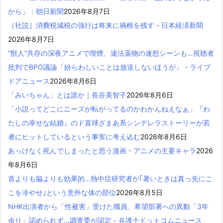
から」：朝日新聞
2026年8月7日
［社説］消費税減税の強行は将来に禍根を残す - 日本経済新聞
2026年8月7日
“獣人”共存の深夜アニメで喫煙、違法薬物の連想シーンも…視聴者
批判でBPO議論「紛らわしいことは放送しないほうが」 - ライブ
ドアニュース
2026年8月6日
「みいちゃん」とは誰か｜長谷美智子
2026年8月6日
「小説ってどこにニーズが転がってるのかわかんねえなぁ」『わ
たしの幸せな結婚』のド直球ざまあ系シンデレラストーリーが若
者にヒットしているという事実に考え込む
2026年8月6日
あっけなく死んでしまったと思う漫画・アニメの主要キャラ
2026
年8月6日
首よりも脇よりも効果的…熱中症研究者が｢暑いときは真っ先にこ
こを冷やせ｣という意外な体の部位
2026年8月5日
NHK出演者から「性被害」受けた職員、希望部署への異動「3年
余り」認められず…調査委が認定 - 弁護士ドットコムニュース