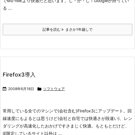
でMS-IMEより快適だと思います。
し・か・し！
Googleが持ってい
る ...
記事を読む
まさか1年越しで
Firefox3導入

2008年6月18日

ソフトウェア
常用している全てのマシンで(会社含む)Firefox3にアップデート。
回
線速度にもよるとは思うけど(会社と自宅では快適さが段違い)、レン
ダリングが高速化したおかげですさまじく快適。もともとだけど、
IE限定しているサイト以外は ...