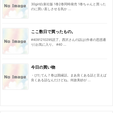
30girl白泉社版 1巻2巻同時発売 1巻ちゃんと買った
のに買い直しさせる気か ...
ここ数日で買ったもの。
#4091210295読了。西沢さんの話は(作者の思惑通
り)お気に入り。 #40 ...
今日の買い物
・ぴたてん７巻は因縁話。まあ良くある話と言えば
良くある話なんだけどね。何故美紗が ...