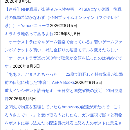
2026年8月5日
【速報】NHK職員が出演者から性被害 PTSDになり休職 復職
時の異動希望かなわず（FNNプライムオンライン（フジテレビ
系）） - Yahoo!ニュース
2026年8月5日
キラキラ地名ってあるよね
2026年8月5日
「オーケストラは今やゲーム音楽で食っている」若いゲームファ
ンがチケットを買い、補助金頼りの運営モデルを変えたらしい
「オーケストラ音楽の300年で聴衆が全額を払ったのは初めてで
す」
2026年8月5日
「ああァ、だまされちゃった」 22歳で戦死した特攻隊員が出撃
前の日記に残した“本音” | AERA Books
2026年8月5日
重大インシデント該当せず 全日空と国交省機の接近 羽田空港
沖
2026年8月5日
玄関先で物置を整理していたらAmazonの配達が来たので「ごく
ろうさまです～」と受け取ろうとしたら、ガン無視で黙々と荷物
をポストに突っ込んだ→配達員の対応に怒る人のポストに意見さ