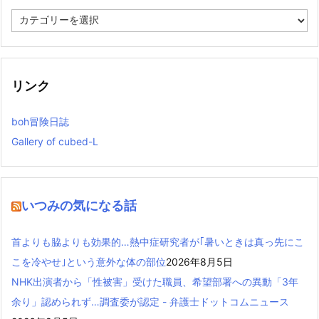
カ
テ
ゴ
リ
ー
リンク
boh冒険日誌
Gallery of cubed-L
いつみの気になる話
首よりも脇よりも効果的…熱中症研究者が｢暑いときは真っ先にこ
こを冷やせ｣という意外な体の部位
2026年8月5日
NHK出演者から「性被害」受けた職員、希望部署への異動「3年
余り」認められず…調査委が認定 - 弁護士ドットコムニュース