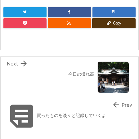
B!

Copy

Next
今日の撮れ高


Prev
買ったものを淡々と記録していくよ