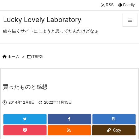

Feedly
RSS
Lucky Lovely Laboratory

絵を描くサイトにしようと思ってたんだけどなぁ

メニュ

サイド

ホーム
>

TRPG

前へ

買ったものと感想
次へ


2014年12月6日

2022年11月15日
検索
B!

Copy