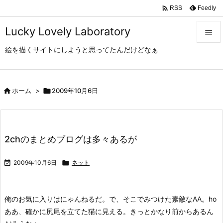

Feedly
RSS
Lucky Lovely Laboratory

絵を描くサイトにしようと思ってたんだけどなぁ

メニュ

サイド

ホーム
>

2009年10月6日

前へ

2chのまとめブログは多々あるが
次へ


2009年10月6日

ネット
検索
俺のお気に入りはにゃんねるだ。
で、そこでみつけた素敵なAA。
ho
ああ、確かに尻尾を立てた猫に見える。きっとかなり前からあるん