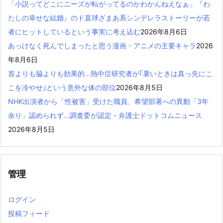
「小説ってどこにニーズが転がってるのかわかんねえなぁ」『わ
たしの幸せな結婚』のド直球ざまあ系シンデレラストーリーが若
者にヒットしているという事実に考え込む
2026年8月6日
あっけなく死んでしまったと思う漫画・アニメの主要キャラ
2026
年8月6日
首よりも脇よりも効果的…熱中症研究者が｢暑いときは真っ先にこ
こを冷やせ｣という意外な体の部位
2026年8月5日
NHK出演者から「性被害」受けた職員、希望部署への異動「3年
余り」認められず…調査委が認定 - 弁護士ドットコムニュース
2026年8月5日
管理
ログイン
投稿フィード