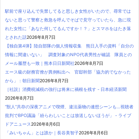
駅前で座り込んで失禁してると思しき女性がいたので、尋常では
ないと思って警察と救急を呼んでそばで見守っていたら、急に現
れた女性に「あなた何してるんですか！？」とスマホをはたき落
とされた話
2026年8月7日
【独自第4弾】陸自部隊の個人情報収集 熊日入手の資料「自分の
情報に間違いない」 調査対象のNPO代表男性が確認 隊員との
メール履歴も一致｜熊本日日新聞社
2026年8月7日
エース級の財務官僚が異例転出へ 官邸幹部「協力的でなかった
から」：朝日新聞
2026年8月7日
［社説］消費税減税の強行は将来に禍根を残す - 日本経済新聞
2026年8月7日
“獣人”共存の深夜アニメで喫煙、違法薬物の連想シーンも…視聴者
批判でBPO議論「紛らわしいことは放送しないほうが」 - ライブ
ドアニュース
2026年8月6日
「みいちゃん」とは誰か｜長谷美智子
2026年8月6日