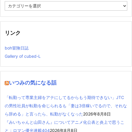
カ
テ
ゴ
リ
ー
リンク
boh冒険日誌
Gallery of cubed-L
いつみの気になる話
「転勤って専業主婦をアテにしてるからもう期待できない」JTC
の男性社員が転勤を命じられるも「妻は3倍稼いでるので、それな
ら辞める」と言ったら、転勤がなくなった
2026年8月8日
『みいちゃんと山田さん』についてアニメ化公表と炎上で思うこ
と：ロマン優光連載404
2026年8月8日