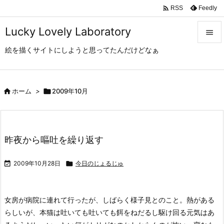

Feedly
RSS
Lucky Lovely Laboratory

絵を描くサイトにしようと思ってたんだけどなぁ

メニュ

サイド

ホーム
>

2009年10月

前へ

昨夜から嘔吐を繰り返す
次へ


2009年10月28日

今日のじょるじゅ
検索
女房が病院に連れて行ったが、しばらく様子見とのこと。
熱がある
らしいが、本猫は吐いても吐いても餌をねだるし駆け回る元気はあ