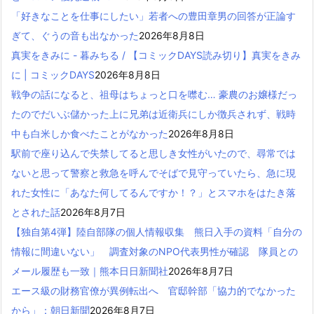
「好きなことを仕事にしたい」若者への豊田章男の回答が正論す
ぎて、ぐうの音も出なかった
2026年8月8日
真実をきみに - 暮みちる / 【コミックDAYS読み切り】真実をきみ
に | コミックDAYS
2026年8月8日
戦争の話になると、祖母はちょっと口を噤む… 豪農のお嬢様だっ
たのでだいぶ儲かった上に兄弟は近衛兵にしか徴兵されず、戦時
中も白米しか食べたことがなかった
2026年8月8日
駅前で座り込んで失禁してると思しき女性がいたので、尋常では
ないと思って警察と救急を呼んでそばで見守っていたら、急に現
れた女性に「あなた何してるんですか！？」とスマホをはたき落
とされた話
2026年8月7日
【独自第4弾】陸自部隊の個人情報収集 熊日入手の資料「自分の
情報に間違いない」 調査対象のNPO代表男性が確認 隊員との
メール履歴も一致｜熊本日日新聞社
2026年8月7日
エース級の財務官僚が異例転出へ 官邸幹部「協力的でなかった
から」：朝日新聞
2026年8月7日