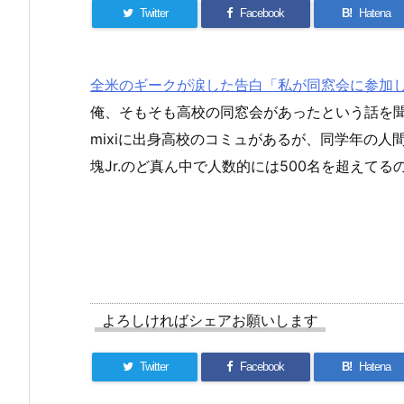
Twitter
Facebook
B!
Hatena
全米のギークが涙した告白「私が同窓会に参加しな
俺、そもそも高校の同窓会があったという話を
mixiに出身高校のコミュがあるが、同学年の
塊Jr.のど真ん中で人数的には500名を超えて
よろしければシェアお願いします
Twitter
Facebook
B!
Hatena