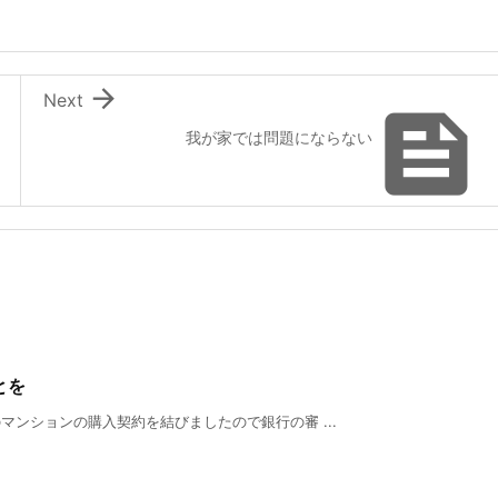

Next

我が家では問題にならない
とを
ンションの購入契約を結びましたので銀行の審 ...