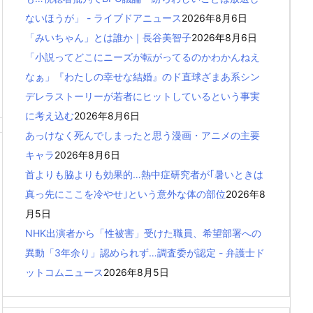
ないほうが」 - ライブドアニュース
2026年8月6日
「みいちゃん」とは誰か｜長谷美智子
2026年8月6日
「小説ってどこにニーズが転がってるのかわかんねえ
なぁ」『わたしの幸せな結婚』のド直球ざまあ系シン
デレラストーリーが若者にヒットしているという事実
に考え込む
2026年8月6日
あっけなく死んでしまったと思う漫画・アニメの主要
キャラ
2026年8月6日
首よりも脇よりも効果的…熱中症研究者が｢暑いときは
真っ先にここを冷やせ｣という意外な体の部位
2026年8
月5日
NHK出演者から「性被害」受けた職員、希望部署への
異動「3年余り」認められず…調査委が認定 - 弁護士ド
ットコムニュース
2026年8月5日