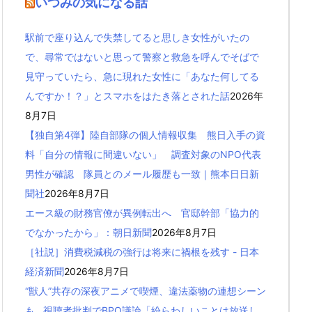
いつみの気になる話
駅前で座り込んで失禁してると思しき女性がいたの
で、尋常ではないと思って警察と救急を呼んでそばで
見守っていたら、急に現れた女性に「あなた何してる
んですか！？」とスマホをはたき落とされた話
2026年
8月7日
【独自第4弾】陸自部隊の個人情報収集 熊日入手の資
料「自分の情報に間違いない」 調査対象のNPO代表
男性が確認 隊員とのメール履歴も一致｜熊本日日新
聞社
2026年8月7日
エース級の財務官僚が異例転出へ 官邸幹部「協力的
でなかったから」：朝日新聞
2026年8月7日
［社説］消費税減税の強行は将来に禍根を残す - 日本
経済新聞
2026年8月7日
“獣人”共存の深夜アニメで喫煙、違法薬物の連想シーン
も…視聴者批判でBPO議論「紛らわしいことは放送し