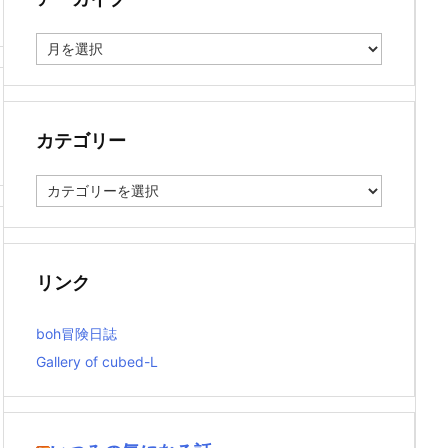
ア
ー
カ
イ
ブ
カテゴリー
カ
テ
ゴ
リ
ー
リンク
boh冒険日誌
Gallery of cubed-L