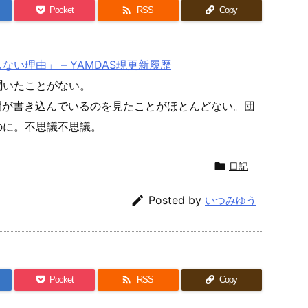

Pocket
RSS
Copy
い理由」 – YAMDAS現更新履歴
聞いたことがない。
人間が書き込んでいるのを見たことがほとんどない。団
るのに。不思議不思議。

日記

Posted by
いつみゆう

Pocket
RSS
Copy