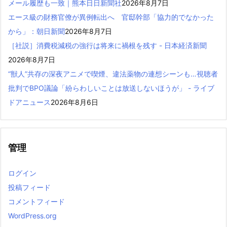
メール履歴も一致｜熊本日日新聞社
2026年8月7日
エース級の財務官僚が異例転出へ 官邸幹部「協力的でなかった
から」：朝日新聞
2026年8月7日
［社説］消費税減税の強行は将来に禍根を残す - 日本経済新聞
2026年8月7日
“獣人”共存の深夜アニメで喫煙、違法薬物の連想シーンも…視聴者
批判でBPO議論「紛らわしいことは放送しないほうが」 - ライブ
ドアニュース
2026年8月6日
管理
ログイン
投稿フィード
コメントフィード
WordPress.org