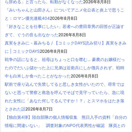
ら辞める」と言ったら、転勤がなくなった
2026年8月8日
『みいちゃんと山田さん』についてアニメ化公表と炎上で思うこ
と：ロマン優光連載404
2026年8月8日
「好きなことを仕事にしたい」若者への豊田章男の回答が正論す
ぎて、ぐうの音も出なかった
2026年8月8日
真実をきみに - 暮みちる / 【コミックDAYS読み切り】真実をきみ
に | コミックDAYS
2026年8月8日
戦争の話になると、祖母はちょっと口を噤む… 豪農のお嬢様だっ
たのでだいぶ儲かった上に兄弟は近衛兵にしか徴兵されず、戦時
中も白米しか食べたことがなかった
2026年8月8日
駅前で座り込んで失禁してると思しき女性がいたので、尋常では
ないと思って警察と救急を呼んでそばで見守っていたら、急に現
れた女性に「あなた何してるんですか！？」とスマホをはたき落
とされた話
2026年8月7日
【独自第4弾】陸自部隊の個人情報収集 熊日入手の資料「自分の
情報に間違いない」 調査対象のNPO代表男性が確認 隊員との