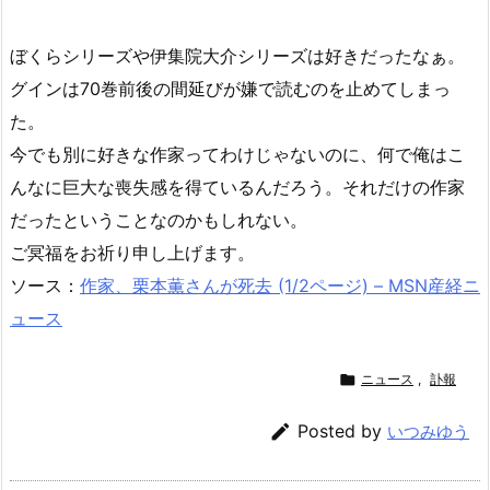
ぼくらシリーズや伊集院大介シリーズは好きだったなぁ。
グインは70巻前後の間延びが嫌で読むのを止めてしまっ
た。
今でも別に好きな作家ってわけじゃないのに、何で俺はこ
んなに巨大な喪失感を得ているんだろう。それだけの作家
だったということなのかもしれない。
ご冥福をお祈り申し上げます。
ソース：
作家、栗本薫さんが死去 (1/2ページ) – MSN産経ニ
ュース

ニュース
,
訃報

Posted by
いつみゆう