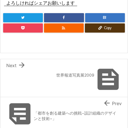
よろしければシェアお願いします
B!

Copy

Next

世界報道写真展2009


Prev
「都市を創る建築への挑戦−設計組織のデザイ
ンと技術−」