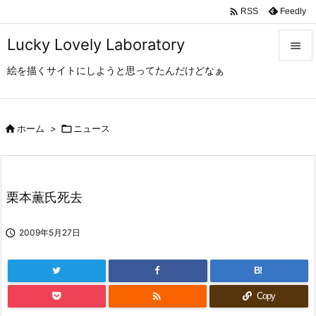

Feedly
RSS
Lucky Lovely Laboratory

絵を描くサイトにしようと思ってたんだけどなぁ

メニュ

サイド

ホーム
>

ニュース

前へ

栗本薫氏死去
次へ


2009年5月27日
検索
B!

Copy