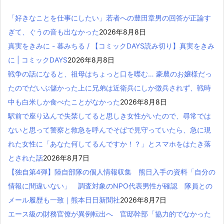
「好きなことを仕事にしたい」若者への豊田章男の回答が正論す
ぎて、ぐうの音も出なかった
2026年8月8日
真実をきみに - 暮みちる / 【コミックDAYS読み切り】真実をきみ
に | コミックDAYS
2026年8月8日
戦争の話になると、祖母はちょっと口を噤む… 豪農のお嬢様だっ
たのでだいぶ儲かった上に兄弟は近衛兵にしか徴兵されず、戦時
中も白米しか食べたことがなかった
2026年8月8日
駅前で座り込んで失禁してると思しき女性がいたので、尋常では
ないと思って警察と救急を呼んでそばで見守っていたら、急に現
れた女性に「あなた何してるんですか！？」とスマホをはたき落
とされた話
2026年8月7日
【独自第4弾】陸自部隊の個人情報収集 熊日入手の資料「自分の
情報に間違いない」 調査対象のNPO代表男性が確認 隊員との
メール履歴も一致｜熊本日日新聞社
2026年8月7日
エース級の財務官僚が異例転出へ 官邸幹部「協力的でなかった