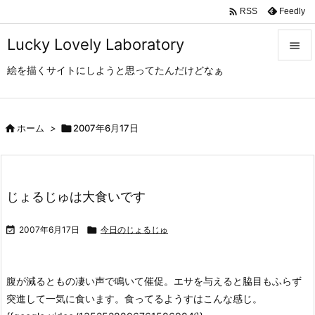

Feedly
RSS
Lucky Lovely Laboratory

絵を描くサイトにしようと思ってたんだけどなぁ

メニュ

サイド

ホーム
>

2007年6月17日

前へ

じょるじゅは大食いです
次へ


2007年6月17日

今日のじょるじゅ
検索
腹が減るともの凄い声で鳴いて催促。エサを与えると脇目もふらず
突進して一気に食います。食ってるようすはこんな感じ。