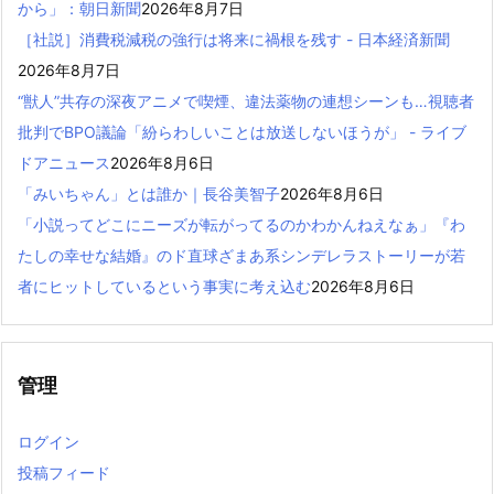
から」：朝日新聞
2026年8月7日
［社説］消費税減税の強行は将来に禍根を残す - 日本経済新聞
2026年8月7日
“獣人”共存の深夜アニメで喫煙、違法薬物の連想シーンも…視聴者
批判でBPO議論「紛らわしいことは放送しないほうが」 - ライブ
ドアニュース
2026年8月6日
「みいちゃん」とは誰か｜長谷美智子
2026年8月6日
「小説ってどこにニーズが転がってるのかわかんねえなぁ」『わ
たしの幸せな結婚』のド直球ざまあ系シンデレラストーリーが若
者にヒットしているという事実に考え込む
2026年8月6日
管理
ログイン
投稿フィード