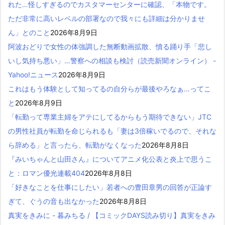
れた…怪しすぎるのでカスタマーセンターに確認、「本物です。
ただ非常に高いレベルの部署なので我々にも詳細は分かりませ
ん」とのこと
2026年8月9日
阿波おどりで女性の体強調した無断動画拡散、憤る踊り手「悲し
いし気持ち悪い」…警察への相談も検討（読売新聞オンライン） -
Yahoo!ニュース
2026年8月9日
これはもう体験として知ってるの自分らが最後やろなぁ…ってこ
と
2026年8月9日
「転勤って専業主婦をアテにしてるからもう期待できない」JTC
の男性社員が転勤を命じられるも「妻は3倍稼いでるので、それな
ら辞める」と言ったら、転勤がなくなった
2026年8月8日
『みいちゃんと山田さん』についてアニメ化公表と炎上で思うこ
と：ロマン優光連載404
2026年8月8日
「好きなことを仕事にしたい」若者への豊田章男の回答が正論す
ぎて、ぐうの音も出なかった
2026年8月8日
真実をきみに - 暮みちる / 【コミックDAYS読み切り】真実をきみ