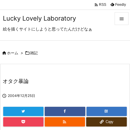

Feedly
RSS
Lucky Lovely Laboratory

絵を描くサイトにしようと思ってたんだけどなぁ

メニュ

サイド

ホーム
>

雑記

前へ

オタク暴論
次へ


2004年12月25日
検索
B!

Copy