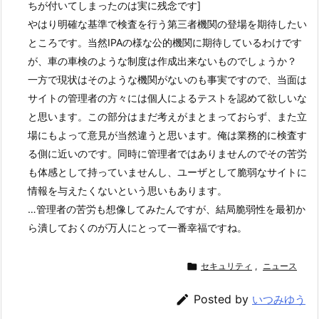
ちが付いてしまったのは実に残念です]
やはり明確な基準で検査を行う第三者機関の登場を期待したい
ところです。当然IPAの様な公的機関に期待しているわけです
が、車の車検のような制度は作成出来ないものでしょうか？
一方で現状はそのような機関がないのも事実ですので、当面は
サイトの管理者の方々には個人によるテストを認めて欲しいな
と思います。この部分はまだ考えがまとまっておらず、また立
場にもよって意見が当然違うと思います。俺は業務的に検査す
る側に近いのです。同時に管理者ではありませんのでその苦労
も体感として持っていませんし、ユーザとして脆弱なサイトに
情報を与えたくないという思いもあります。
…管理者の苦労も想像してみたんですが、結局脆弱性を最初か
ら潰しておくのが万人にとって一番幸福ですね。

セキュリティ
,
ニュース

Posted by
いつみゆう