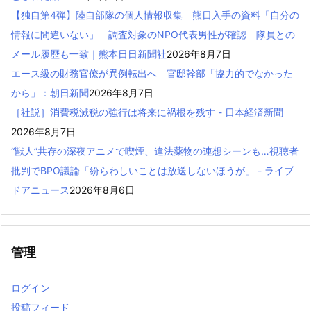
【独自第4弾】陸自部隊の個人情報収集 熊日入手の資料「自分の
情報に間違いない」 調査対象のNPO代表男性が確認 隊員との
メール履歴も一致｜熊本日日新聞社
2026年8月7日
エース級の財務官僚が異例転出へ 官邸幹部「協力的でなかった
から」：朝日新聞
2026年8月7日
［社説］消費税減税の強行は将来に禍根を残す - 日本経済新聞
2026年8月7日
“獣人”共存の深夜アニメで喫煙、違法薬物の連想シーンも…視聴者
批判でBPO議論「紛らわしいことは放送しないほうが」 - ライブ
ドアニュース
2026年8月6日
管理
ログイン
投稿フィード