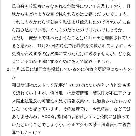
氏自身も攻撃者とみなされる危険性について言及しており、経
験からもどのような目で見られるかはご存じだったでしょう。
それにもかかわらず公開を報告より優先したのでは悪い方に自
ら踏み込んでいるようなものだったのではないでしょうか。
ただし、俺が上で述べたようなことはOffice氏も理解されてい
ると思われ、11月25日の時点で謝罪文を掲載されています。今
更俺が言及するのは尻馬に乗っただけに過ぎませんが、どう捉
えているのか明確にするためにあえて記述しました。
11月25日に謝罪文を掲載しているのに何故今更記事になったの
か
朝日新聞社のストック記事だったのではないかという推測も多
く流れていますが、俺は唯一の新着情報「警視庁が不正アクセ
ス禁止法違反の可能性を見て情報収集中」に触発されたもので
はないかと思っています。その意味では「今更の話」などでは
ありませんね。ACCSは指摘には感謝しつつも公開には憤って
いたということでしょうか。不正アクセス禁止法違反って親告
罪でしたっけ？