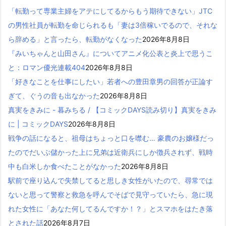
「転勤って専業主婦をアテにしてるからもう期待できない」JTC
の男性社員が転勤を命じられるも「妻は3倍稼いでるので、それな
ら辞める」と言ったら、転勤がなくなった
2026年8月8日
『みいちゃんと山田さん』についてアニメ化公表と炎上で思うこ
と：ロマン優光連載404
2026年8月8日
「好きなことを仕事にしたい」若者への豊田章男の回答が正論す
ぎて、ぐうの音も出なかった
2026年8月8日
真実をきみに - 暮みちる / 【コミックDAYS読み切り】真実をきみ
に | コミックDAYS
2026年8月8日
戦争の話になると、祖母はちょっと口を噤む… 豪農のお嬢様だっ
たのでだいぶ儲かった上に兄弟は近衛兵にしか徴兵されず、戦時
中も白米しか食べたことがなかった
2026年8月8日
駅前で座り込んで失禁してると思しき女性がいたので、尋常では
ないと思って警察と救急を呼んでそばで見守っていたら、急に現
れた女性に「あなた何してるんですか！？」とスマホをはたき落
とされた話
2026年8月7日