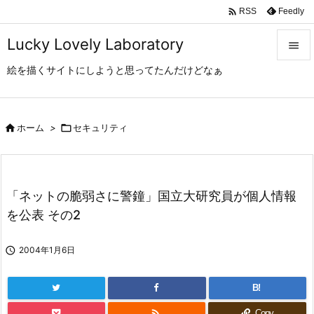

Feedly
RSS
Lucky Lovely Laboratory

絵を描くサイトにしようと思ってたんだけどなぁ

メニュ

サイド

ホーム
>

セキュリティ

前へ

「ネットの脆弱さに警鐘」国立大研究員が個人情報
次へ
を公表 その2

検索

2004年1月6日
B!

Copy