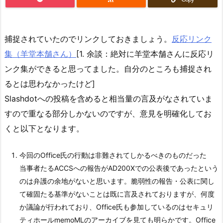
捕捉されていたのでリンクしておきましょう。
反応リンク
集（羊堂本舗さん）
[1. 余談：絶対に羊堂本舗さんに反応リ
ンク集ができると思ってました。自分のところも捕捉され
るとは思わなかったけど]
Slashdotへの投稿を含めると相当量の言及がなされていま
すので重なる部分しかないのですが、意見を明確化してお
くと以下となります。
今回のOffice氏の行動は非難されてしかるべきのものだった
当事者たるACCSへの報告がAD200Xでの公表後であったという
のは弁護の余地がないと思います。脆弱性の報告・公表に関し
て確固たる基準がないことは既に言及されておりますが、何度
か議論が行われており、Office氏も参加しているのはセキュリ
ティホールmemoMLのアーカイブを見ても明らかです。Office