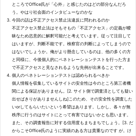
ところでOffice氏が「心外」と感じたのはどの部分なんだろ
う。やはり社会面のインタビューなのかな
今回の話は不正アクセス禁止法違反に問われるのか
不正アクセス禁止法はそもそもの「不正アクセス」の定義が曖
昧なため恣意的に解釈可能だと考えています。従って注目して
はいますが、判断不能です。検察官の判断によってしまうので
はないでしょうか。俺がより懸念しているのは、他の多くの方
と同様に、今後個人的にペネトレーションテストを行った方ま
で不正アクセスと見なされるような先例が出来ることです。
個人のペネトレーションテストは認められるべきか
個人情報を収集しているサイトの安全性は今のところ第三者機
関による保証がありません。[2. サイト側で調査済としても疑い
出せばきりがありませんしね]このため、その安全性を調査した
いorしてもらいたいという希望はあります。しかし、各々が無
秩序に行うのはサイトにとって有害ではないかとも思います。
また、その調査報告に対する信用度もまちまちでしょう。[3. だ
からこそOffice氏のように実績のある方は貴重なのです が。け