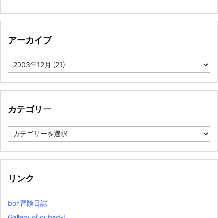
アーカイブ
ア
ー
カ
イ
ブ
カテゴリー
カ
テ
ゴ
リ
ー
リンク
boh冒険日誌
Gallery of cubed-L