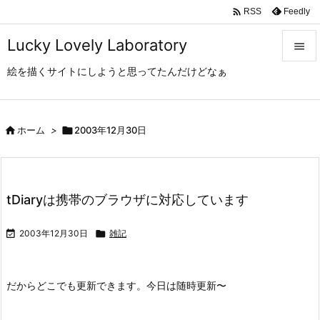

Feedly
RSS
Lucky Lovely Laboratory

絵を描くサイトにしようと思ってたんだけどなぁ

メニュ

サイド

ホーム
>

2003年12月30日

前へ

tDiaryは携帯のブラウザに対応しています
次へ


2003年12月30日

雑記
検索
だからどこでも更新できます。今日は随時更新〜