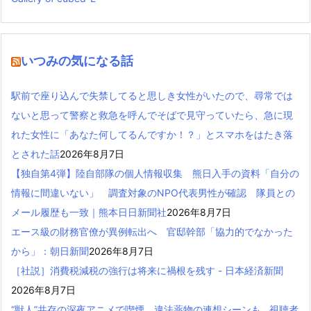
いつみの気になる話
駅前で座り込んで失禁してると思しき女性がいたので、尋常では
ないと思って警察と救急を呼んでそばで見守っていたら、急に現
れた女性に「あなた何してるんですか！？」とスマホをはたき落
とされた話
2026年8月7日
【独自第4弾】陸自部隊の個人情報収集 熊日入手の資料「自分の
情報に間違いない」 調査対象のNPO代表男性が確認 隊員との
メール履歴も一致｜熊本日日新聞社
2026年8月7日
エース級の財務官僚が異例転出へ 官邸幹部「協力的でなかった
から」：朝日新聞
2026年8月7日
［社説］消費税減税の強行は将来に禍根を残す - 日本経済新聞
2026年8月7日
“獣人”共存の深夜アニメで喫煙、違法薬物の連想シーンも…視聴者