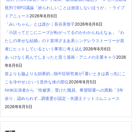
批判でBPO議論「紛らわしいことは放送しないほうが」 - ライブ
ドアニュース
2026年8月6日
「みいちゃん」とは誰か｜長谷美智子
2026年8月6日
「小説ってどこにニーズが転がってるのかわかんねえなぁ」『わ
たしの幸せな結婚』のド直球ざまあ系シンデレラストーリーが若
者にヒットしているという事実に考え込む
2026年8月6日
あっけなく死んでしまったと思う漫画・アニメの主要キャラ
2026
年8月6日
首よりも脇よりも効果的…熱中症研究者が｢暑いときは真っ先にこ
こを冷やせ｣という意外な体の部位
2026年8月5日
NHK出演者から「性被害」受けた職員、希望部署への異動「3年
余り」認められず…調査委が認定 - 弁護士ドットコムニュース
2026年8月5日