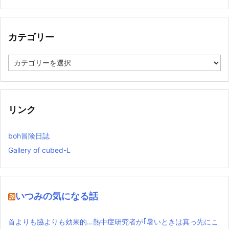
カ
イ
ブ
カテゴリー
カ
テ
ゴ
リ
ー
リンク
boh冒険日誌
Gallery of cubed-L
いつみの気になる話
首よりも脇よりも効果的…熱中症研究者が｢暑いときは真っ先にこ