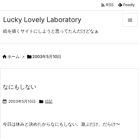

Feedly
RSS
Lucky Lovely Laboratory

絵を描くサイトにしようと思ってたんだけどなぁ

メニュ

サイド

ホーム
>

2003年5月10日

前へ

なにもしない
次へ


2003年5月10日

日記
検索
今日は休みと決めたからなにもしない。遊ぶだけ。だらけ〜