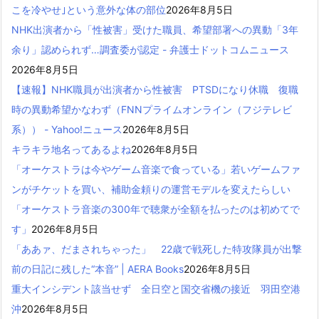
こを冷やせ｣という意外な体の部位
2026年8月5日
NHK出演者から「性被害」受けた職員、希望部署への異動「3年
余り」認められず…調査委が認定 - 弁護士ドットコムニュース
2026年8月5日
【速報】NHK職員が出演者から性被害 PTSDになり休職 復職
時の異動希望かなわず（FNNプライムオンライン（フジテレビ
系）） - Yahoo!ニュース
2026年8月5日
キラキラ地名ってあるよね
2026年8月5日
「オーケストラは今やゲーム音楽で食っている」若いゲームファ
ンがチケットを買い、補助金頼りの運営モデルを変えたらしい
「オーケストラ音楽の300年で聴衆が全額を払ったのは初めてで
す」
2026年8月5日
「ああァ、だまされちゃった」 22歳で戦死した特攻隊員が出撃
前の日記に残した“本音” | AERA Books
2026年8月5日
重大インシデント該当せず 全日空と国交省機の接近 羽田空港
沖
2026年8月5日