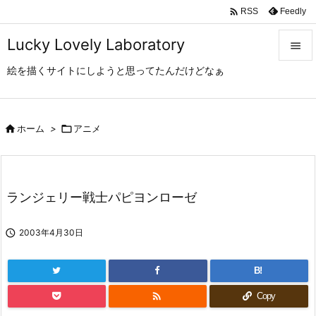

Feedly
RSS
Lucky Lovely Laboratory

絵を描くサイトにしようと思ってたんだけどなぁ

メニュ

サイド

ホーム
>

アニメ

前へ

ランジェリー戦士パピヨンローゼ
次へ


2003年4月30日
検索
B!

Copy