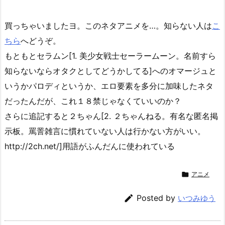
買っちゃいましたヨ。このネタアニメを…。知らない人は
こ
ちら
へどうぞ。
もともとセラムン[1. 美少女戦士セーラームーン。名前すら
知らないならオタクとしてどうかしてる]へのオマージュと
いうかパロディというか、エロ要素を多分に加味したネタ
だったんだが、これ１８禁じゃなくていいのか？
さらに追記すると２ちゃん[2. ２ちゃんねる。有名な匿名掲
示板。罵詈雑言に慣れていない人は行かない方がいい。
http://2ch.net/]用語がふんだんに使われている

アニメ

Posted by
いつみゆう