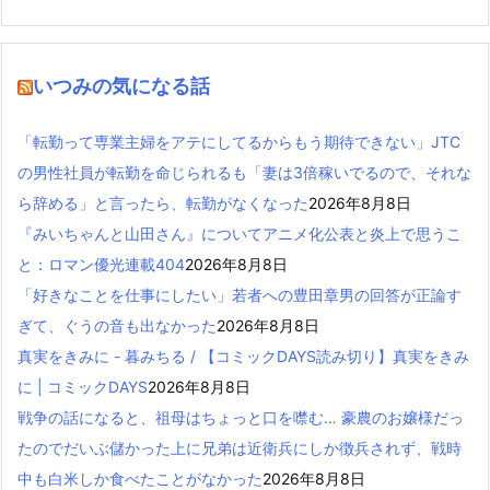
いつみの気になる話
「転勤って専業主婦をアテにしてるからもう期待できない」JTC
の男性社員が転勤を命じられるも「妻は3倍稼いでるので、それな
ら辞める」と言ったら、転勤がなくなった
2026年8月8日
『みいちゃんと山田さん』についてアニメ化公表と炎上で思うこ
と：ロマン優光連載404
2026年8月8日
「好きなことを仕事にしたい」若者への豊田章男の回答が正論す
ぎて、ぐうの音も出なかった
2026年8月8日
真実をきみに - 暮みちる / 【コミックDAYS読み切り】真実をきみ
に | コミックDAYS
2026年8月8日
戦争の話になると、祖母はちょっと口を噤む… 豪農のお嬢様だっ
たのでだいぶ儲かった上に兄弟は近衛兵にしか徴兵されず、戦時
中も白米しか食べたことがなかった
2026年8月8日