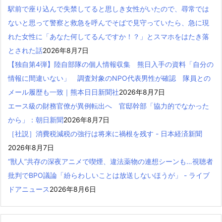
駅前で座り込んで失禁してると思しき女性がいたので、尋常では
ないと思って警察と救急を呼んでそばで見守っていたら、急に現
れた女性に「あなた何してるんですか！？」とスマホをはたき落
とされた話
2026年8月7日
【独自第4弾】陸自部隊の個人情報収集 熊日入手の資料「自分の
情報に間違いない」 調査対象のNPO代表男性が確認 隊員との
メール履歴も一致｜熊本日日新聞社
2026年8月7日
エース級の財務官僚が異例転出へ 官邸幹部「協力的でなかった
から」：朝日新聞
2026年8月7日
［社説］消費税減税の強行は将来に禍根を残す - 日本経済新聞
2026年8月7日
“獣人”共存の深夜アニメで喫煙、違法薬物の連想シーンも…視聴者
批判でBPO議論「紛らわしいことは放送しないほうが」 - ライブ
ドアニュース
2026年8月6日