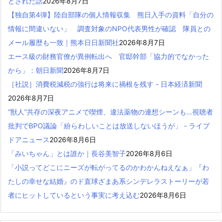
とされた話
2026年8月7日
【独自第4弾】陸自部隊の個人情報収集 熊日入手の資料「自分の
情報に間違いない」 調査対象のNPO代表男性が確認 隊員との
メール履歴も一致｜熊本日日新聞社
2026年8月7日
エース級の財務官僚が異例転出へ 官邸幹部「協力的でなかった
から」：朝日新聞
2026年8月7日
［社説］消費税減税の強行は将来に禍根を残す - 日本経済新聞
2026年8月7日
“獣人”共存の深夜アニメで喫煙、違法薬物の連想シーンも…視聴者
批判でBPO議論「紛らわしいことは放送しないほうが」 - ライブ
ドアニュース
2026年8月6日
「みいちゃん」とは誰か｜長谷美智子
2026年8月6日
「小説ってどこにニーズが転がってるのかわかんねえなぁ」『わ
たしの幸せな結婚』のド直球ざまあ系シンデレラストーリーが若
者にヒットしているという事実に考え込む
2026年8月6日