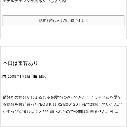
モデルチェンジがあるんでしょうね。
記事を読む
お買い得ですよ！
本日は来客あり

2009年1月3日

日記
猫好きの妹分がじょるじゅを愛でにやってきた！
じょるじゅを愛で
る妹分を最近買った,’EOS Kiss X2′B00130TIFEで激写していたんだ
がすっぴん撮影はダメだと怒られたので公開は出来ません。可 ...