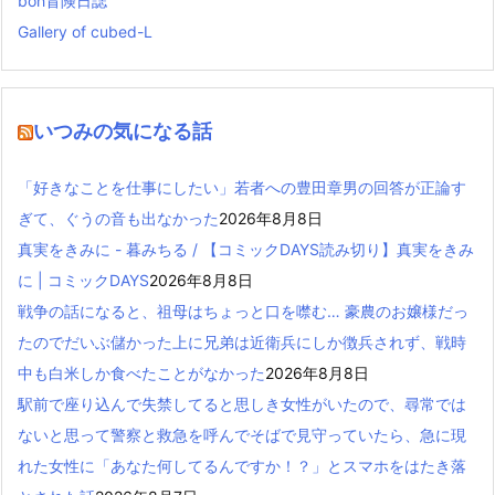
boh冒険日誌
Gallery of cubed-L
いつみの気になる話
「好きなことを仕事にしたい」若者への豊田章男の回答が正論す
ぎて、ぐうの音も出なかった
2026年8月8日
真実をきみに - 暮みちる / 【コミックDAYS読み切り】真実をきみ
に | コミックDAYS
2026年8月8日
戦争の話になると、祖母はちょっと口を噤む… 豪農のお嬢様だっ
たのでだいぶ儲かった上に兄弟は近衛兵にしか徴兵されず、戦時
中も白米しか食べたことがなかった
2026年8月8日
駅前で座り込んで失禁してると思しき女性がいたので、尋常では
ないと思って警察と救急を呼んでそばで見守っていたら、急に現
れた女性に「あなた何してるんですか！？」とスマホをはたき落