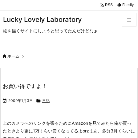

Feedly
RSS
Lucky Lovely Laboratory

絵を描くサイトにしようと思ってたんだけどなぁ

メニュ

サイド

ホーム
>

前へ

お買い得ですよ！
次へ


2009年1月3日

日記
検索
上のカメラへのリンクを張るためにAmazonを見てみたら俺が買っ
たときより更に1万くらい安くなってるよorz
まあ、多分3月くらいに